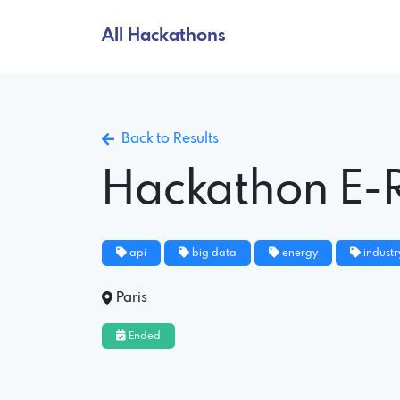
All Hackathons
Back to Results
Hackathon E-
api
big data
energy
industr
Paris
Ended