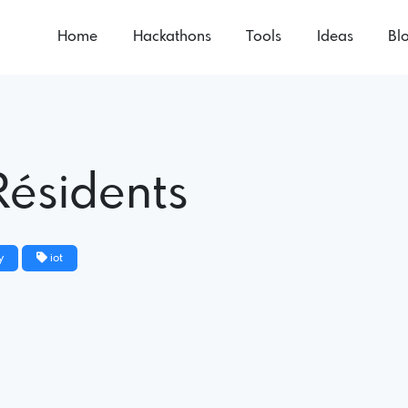
Home
Hackathons
Tools
Ideas
Bl
Résidents
y
iot