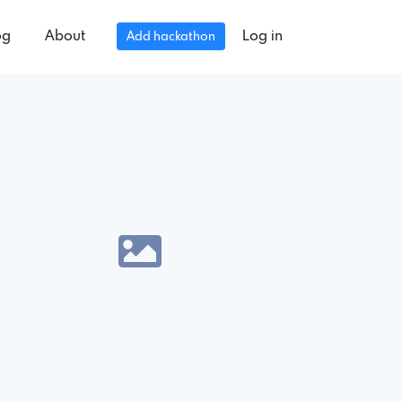
og
About
Log in
Add hackathon