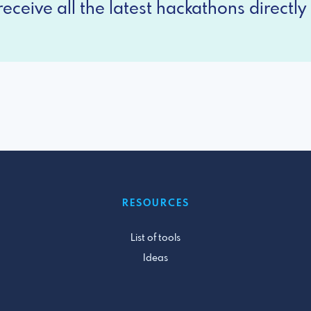
eceive all the latest hackathons directly 
RESOURCES
List of tools
Ideas