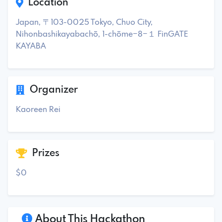
Location
Japan, 〒103-0025 Tokyo, Chuo City,
Nihonbashikayabachō, 1-chōme−8−１ FinGATE
KAYABA
Organizer
Kaoreen Rei
Prizes
$0
About This Hackathon