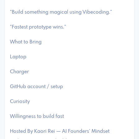
​“Build something magical using Vibecoding.”
​“Fastest prototype wins.”
What to Bring
​Laptop
​Charger
​GitHub account / setup
​Curiosity
​Willingness to build fast
Hosted By ​Kaori Rei — AI Founders’ Mindset