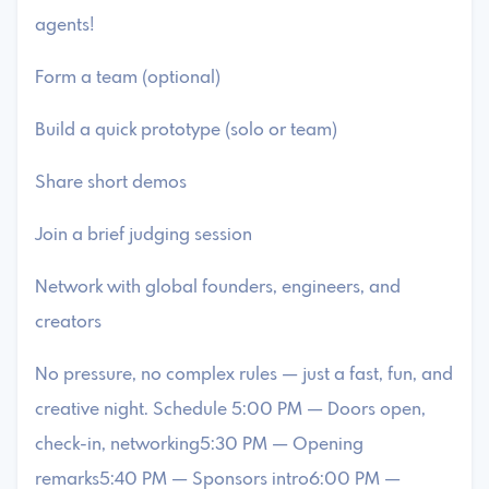
agents!
​Form a team (optional)
​Build a quick prototype (solo or team)
​Share short demos
​Join a brief judging session
​Network with global founders, engineers, and
creators
​No pressure, no complex rules — just a fast, fun, and
creative night. Schedule ​5:00 PM — Doors open,
check-in, networking5:30 PM — Opening
remarks5:40 PM — Sponsors intro6:00 PM —