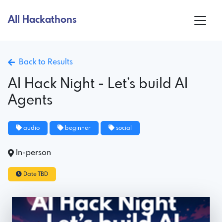
All Hackathons
Back to Results
AI Hack Night - Let’s build AI
Agents
audio
beginner
social
In-person
Date TBD