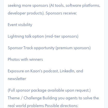
seeking more sponsors (AI tools, software platforms,
developer products). ​Sponsors receive:
​Event visibility
​Lightning talk option (mid-tier sponsors)
​Sponsor Track opportunity (premium sponsors)
​Photos with winners
​Exposure on Kaori’s podcast, LinkedIn, and
newsletter
​(Full sponsor package available upon request.)
Theme / Challenge ​Building you agents to solve the
real world problems ​Possible directions: